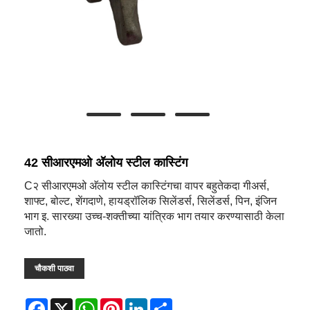
42 सीआरएमओ अ‍ॅलोय स्टील कास्टिंग
C२ सीआरएमओ अ‍ॅलोय स्टील कास्टिंगचा वापर बहुतेकदा गीअर्स,
शाफ्ट, बोल्ट, शेंगदाणे, हायड्रॉलिक सिलेंडर्स, सिलेंडर्स, पिन, इंजिन
भाग इ. सारख्या उच्च-शक्तीच्या यांत्रिक भाग तयार करण्यासाठी केला
जातो.
चौकशी पाठवा
Facebook
X
WhatsApp
Pinterest
LinkedIn
Share