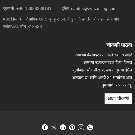
दूरध्वनी:
+86-18958238181
ईमेल:
santos@zy-casting.com
पत्ता:
झियाचेन औद्योगिक क्षेत्र, चुनहू टाउन, फेंगुआ जिल्हा, निंगबो शहर, झेजियांग
प्रांतï¼¼ चीन-315538
चौकशी पाठवा
आमच्या वेबसाइटवर आपले स्वागत आहे!
आमच्या उत्पादनांबद्दल किंवा किंमत
सूचीबद्दल चौकशीसाठी, कृपया तुमचा ईमेल
आम्हाला द्या आणि आम्ही 24 तासांच्या आत
तुमच्याशी संपर्क साधू.
आता चौकशी