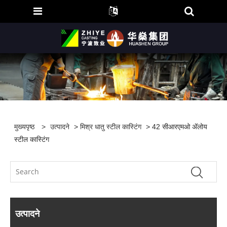
मुख्यपृष्ठ
>
उत्पादने
>
मिश्र धातु स्टील कास्टिंग
> 42 सीआरएमओ अ‍ॅलोय
स्टील कास्टिंग
उत्पादने