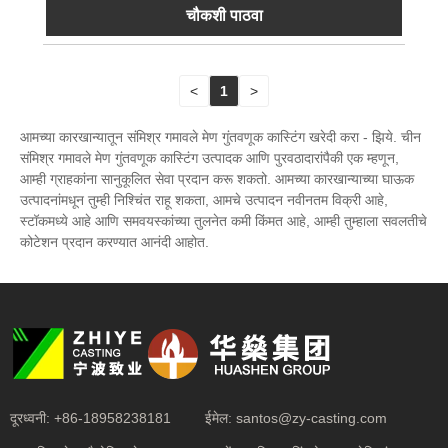
चौकशी पाठवा
<
1
>
आमच्या कारखान्यातून संमिश्र गमावले मेण गुंतवणूक कास्टिंग खरेदी करा - झिये. चीन
संमिश्र गमावले मेण गुंतवणूक कास्टिंग उत्पादक आणि पुरवठादारांपैकी एक म्हणून,
आम्ही ग्राहकांना सानुकूलित सेवा प्रदान करू शकतो. आमच्या कारखान्याच्या घाऊक
उत्पादनांमधून तुम्ही निश्चिंत राहू शकता, आमचे उत्पादन नवीनतम विक्री आहे,
स्टॉकमध्ये आहे आणि समवयस्कांच्या तुलनेत कमी किंमत आहे, आम्ही तुम्हाला सवलतीचे
कोटेशन प्रदान करण्यात आनंदी आहोत.
दूरध्वनी:
+86-18958238181
ईमेल:
santos@zy-casting.com