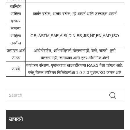
कास्टिंग
साहित्य
कार्बन स्टील, अलॉय स्टील, ग्रे आयर्न आणि डक्टाइल आयर्न
प्रकार
सामान्य
साहित्य
GB, ASTM,SAE,AISI,DIN,BS,JIS,NF,EN,AAR,ISO
तपशील
उत्पादन अर्ज
ऑटोमोबाईल, अभियांत्रिकी यंत्रसामग्री, रेल्वे, सागरी, कृषी
फील्ड
यंत्रसामग्री, खाणकाम आणि इतर औद्योगिक क्षेत्रे
पर्यावरण संरक्षण, पृष्ठभागाचा खडबडीतपणा RA6.3 पेक्षा चांगला आहे,
फायदे
परंतु किंमत सोडियम सिलिकेटपेक्षा 1.0-2.0 युआन/KG जास्त आहे
उत्पादने