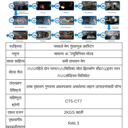
प्रक्रिया
गमावले मेण गुंतवणूक कास्टिंग
नमुना
सामान्य अॅल्युमिनियम मोल्ड
साचा साहित्य
कमी तापमान मेण
ï¼¼पहिले दोन स्तरï¼¼सिलिका सोल झिरकॉन सँडï¼(इतर स्तर
मोल्ड शेल
ï¼¼सोडियम सिलिकेट
तंत्रज्ञान
उच्च पृष्ठभाग गुणवत्ता आवश्यकता असलेल्या लहान उत्पादनांसाठी योग्य
वैशिष्ट्ये
सहिष्णुता
CT5-CT7
श्रेणी
एकल वजन
2KGS खाली
पृष्ठभागीय
RA6.3
खडबडीतपणा