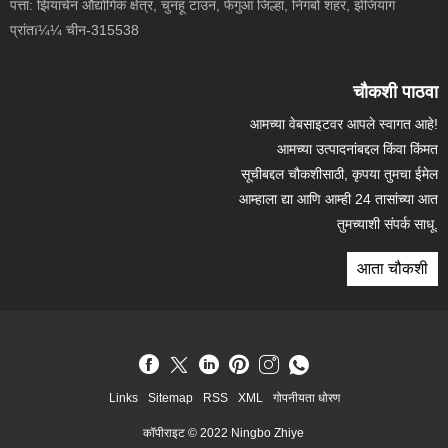
पत्ता:
झियाचेन औद्योगिक क्षेत्र, चुनहू टाउन, फेंगुआ जिल्हा, निंगबो शहर, झेजियांग
प्रांतï¼¼ चीन-315538
चौकशी पाठवा
आमच्या वेबसाइटवर आपले स्वागत आहे!
आमच्या उत्पादनांबद्दल किंवा किंमत
सूचीबद्दल चौकशीसाठी, कृपया तुमचा ईमेल
आम्हाला द्या आणि आम्ही 24 तासांच्या आत
तुमच्याशी संपर्क साधू.
आता चौकशी
Links
Sitemap
RSS
XML
गोपनीयता धोरण
कॉपीराइट © 2022 Ningbo Zhiye