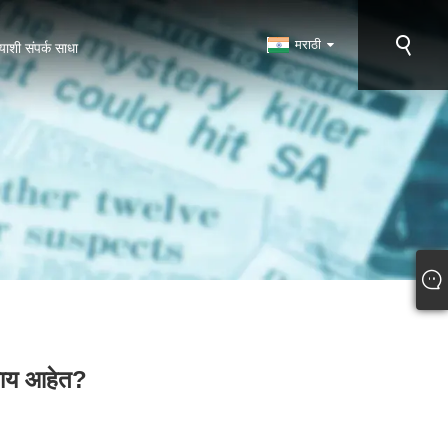
मराठी
याशी संपर्क साधा
 काय आहेत?