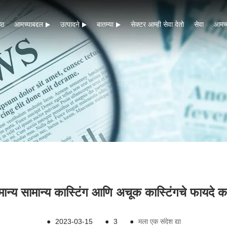
ष्ठ
आमच्याबद्दल
उत्पादने
बातम्या
सेक्टर आम्ही सेवा देतो
सेवा
आमच्
न्य सामान्य कास्टिंग आणि अचूक कास्टिंगचे फायदे
●
2023-03-15
●
3
●
मला एक संदेश द्या