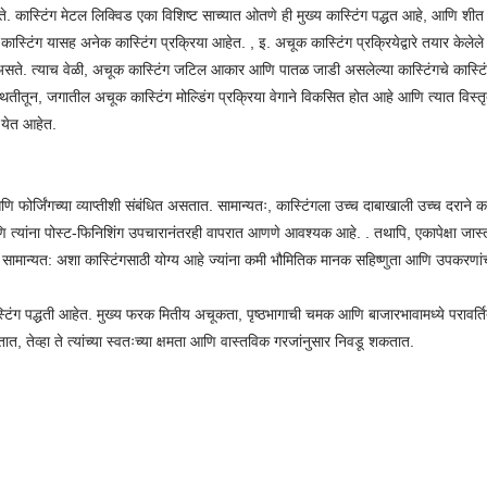
ते. कास्टिंग मेटल लिक्विड एका विशिष्ट साच्यात ओतणे ही मुख्य कास्टिंग पद्धत आहे, आणि शीत 
थड कास्टिंग यासह अनेक कास्टिंग प्रक्रिया आहेत. , इ. अचूक कास्टिंग प्रक्रियेद्वारे तयार केलेल
े. त्याच वेळी, अचूक कास्टिंग जटिल आकार आणि पातळ जाडी असलेल्या कास्टिंगचे कास्टिंग 
थितीतून, जगातील अचूक कास्टिंग मोल्डिंग प्रक्रिया वेगाने विकसित होत आहे आणि त्यात विस्तृत
 येत आहेत.
्जिंगच्या व्याप्तीशी संबंधित असतात. सामान्यतः, कास्टिंगला उच्च दाबाखाली उच्च दराने कास्
्यांना पोस्ट-फिनिशिंग उपचारानंतरही वापरात आणणे आवश्यक आहे. . तथापि, एकापेक्षा जास्त साम
 सामान्यत: अशा कास्टिंगसाठी योग्य आहे ज्यांना कमी भौमितिक मानक सहिष्णुता आणि उपकरणांच्
ास्टिंग पद्धती आहेत. मुख्य फरक मितीय अचूकता, पृष्ठभागाची चमक आणि बाजारभावामध्ये परावर
ात, तेव्हा ते त्यांच्या स्वतःच्या क्षमता आणि वास्तविक गरजांनुसार निवडू शकतात.