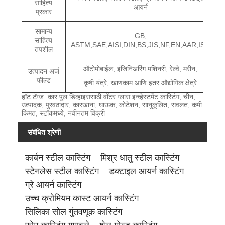
साहित्य
आयर्न
प्रकार
सामान्य
GB,
साहित्य
ASTM,SAE,AISI,DIN,BS,JIS,NF,EN,AAR,ISO
तपशील
ऑटोमोबाईल, इंजिनिअरिंग मशिनरी, रेल्वे, मरीन,
उत्पादन अर्ज
फील्ड
कृषी यंत्रे, खाणकाम आणि इतर औद्योगिक क्षेत्रे
हॉट टॅग्ज: कार पुल डिव्हाइससाठी वॉटर ग्लास इन्व्हेस्टमेंट कास्टिंग, चीन,
उत्पादक, पुरवठादार, कारखाना, घाऊक, कोटेशन, सानुकूलित, सवलत, कमी
किंमत, स्टॉकमध्ये, नवीनतम विक्री
संबंधित श्रेणी
कार्बन स्टील कास्टिंग
मिश्र धातु स्टील कास्टिंग
स्टेनलेस स्टील कास्टिंग
डक्टाइल आयर्न कास्टिंग
ग्रे आयर्न कास्टिंग
उच्च क्रोमियम कास्ट आयर्न कास्टिंग
सिलिका सोल गुंतवणूक कास्टिंग