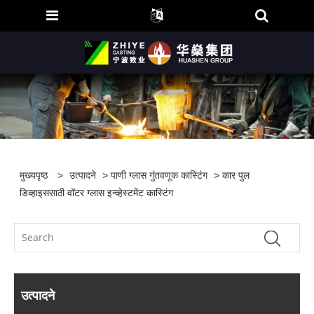
मुख्यपृष्ठ
>
उत्पादने
>
पाणी ग्लास गुंतवणूक कास्टिंग
> कार पुल
डिव्हाइससाठी वॉटर ग्लास इन्व्हेस्टमेंट कास्टिंग
उत्पादने