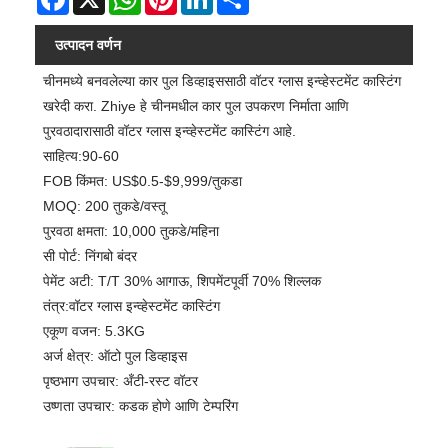
उत्पादन वर्णन
चीनमध्ये बनवलेल्या कार पुल डिव्हाइससाठी वॉटर ग्लास इन्व्हेस्टमेंट कास्टिंग
खरेदी करा. Zhiye हे चीनमधील कार पुल उपकरण निर्माता आणि
पुरवठादारासाठी वॉटर ग्लास इन्व्हेस्टमेंट कास्टिंग आहे.
साहित्य:90-60
FOB किंमत: US$0.5-$9,999/तुकडा
MOQ: 200 तुकडे/वस्तू
पुरवठा क्षमता: 10,000 तुकडे/महिना
सी पोर्ट: निंगबो बंदर
पेमेंट अटी: T/T 30% आगाऊ, शिपमेंटपूर्वी 70% शिल्लक
तंत्र:वॉटर ग्लास इन्व्हेस्टमेंट कास्टिंग
एकूण वजन: 5.3KG
अर्ज क्षेत्र: ऑटो पुल डिव्हाइस
पृष्ठभाग उपचार: अँटी-रस्ट वॉटर
उष्णता उपचार: कडक होणे आणि टेम्परिंग