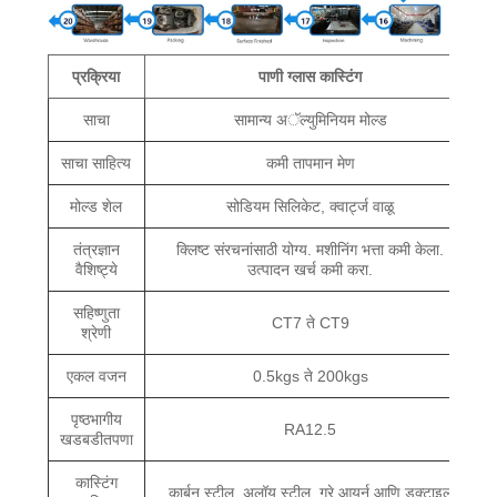
प्रक्रिया
पाणी ग्लास कास्टिंग
साचा
सामान्य अॅल्युमिनियम मोल्ड
साचा साहित्य
कमी तापमान मेण
मोल्ड शेल
सोडियम सिलिकेट, क्वार्ट्ज वाळू
तंत्रज्ञान
क्लिष्ट संरचनांसाठी योग्य. मशीनिंग भत्ता कमी केला.
वैशिष्ट्ये
उत्पादन खर्च कमी करा.
सहिष्णुता
CT7 ते CT9
श्रेणी
एकल वजन
0.5kgs ते 200kgs
पृष्ठभागीय
RA12.5
खडबडीतपणा
कास्टिंग
कार्बन स्टील, अलॉय स्टील, ग्रे आयर्न आणि डक्टाइल