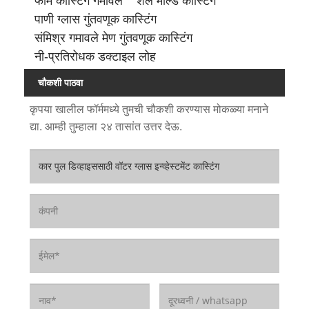
फोम कास्टिंग गमावले
शेल मोल्ड कास्टिंग
पाणी ग्लास गुंतवणूक कास्टिंग
संमिश्र गमावले मेण गुंतवणूक कास्टिंग
नी-प्रतिरोधक डक्टाइल लोह
चौकशी पाठवा
कृपया खालील फॉर्ममध्ये तुमची चौकशी करण्यास मोकळ्या मनाने
द्या. आम्ही तुम्हाला २४ तासांत उत्तर देऊ.