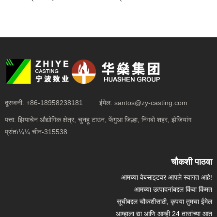
दूरध्वनी:
+86-18958238181
ईमेल:
santos@zy-casting.com
पत्ता:
झियाचेन औद्योगिक क्षेत्र, चुनहू टाउन, फेंगुआ जिल्हा, निंगबो शहर, झेजियांग
प्रांतï¼¼ चीन-315538
चौकशी पाठवा
आमच्या वेबसाइटवर आपले स्वागत आहे!
आमच्या उत्पादनांबद्दल किंवा किंमत
सूचीबद्दल चौकशीसाठी, कृपया तुमचा ईमेल
आम्हाला द्या आणि आम्ही 24 तासांच्या आत